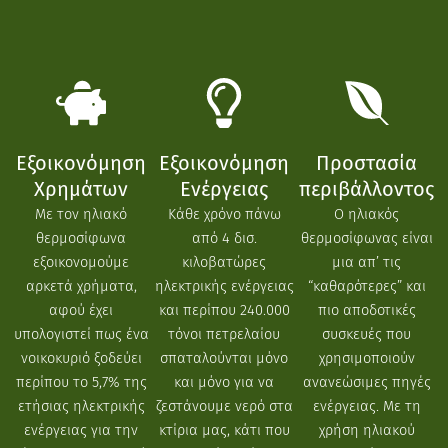
Εξοικονόμηση
Εξοικονόμηση
Προστασία
Χρημάτων
Ενέργειας
περιβάλλοντος
Με τον ηλιακό
Κάθε χρόνο πάνω
Ο ηλιακός
θερμοσίφωνα
από 4 δισ.
θερμοσίφωνας είναι
εξοικονομούμε
κιλοβατώρες
μια απ’ τις
αρκετά χρήματα,
ηλεκτρικής ενέργειας
“καθαρότερες” και
αφού έχει
και περίπου 240.000
πιο αποδοτικές
υπολογιστεί πως ένα
τόνοι πετρελαίου
συσκευές που
νοικοκυριό ξοδεύει
σπαταλούνται μόνο
χρησιμοποιούν
περίπου το 5,7% της
και μόνο για να
ανανεώσιμες πηγές
ετήσιας ηλεκτρικής
ζεστάνουμε νερό στα
ενέργειας. Με τη
ενέργειας για την
κτίρια μας, κάτι που
χρήση ηλιακού