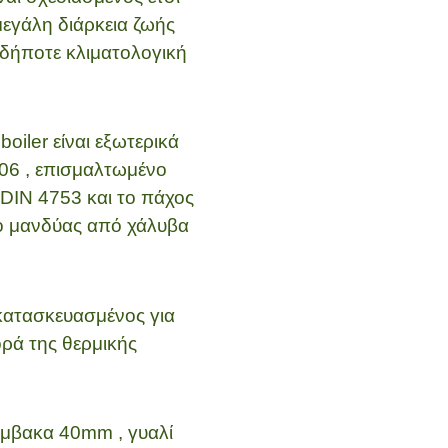
μεγάλη διάρκεια ζωής
αδήποτε κλιματολογική
oiler είναι εξωτερικά
06 , επισμαλτωμένο
DIN 4753 και το πάχος
 ο μανδύας από χάλυβα
 κατασκευασμένος για
ρά της θερμικής
άμβακα 40mm , γυαλί